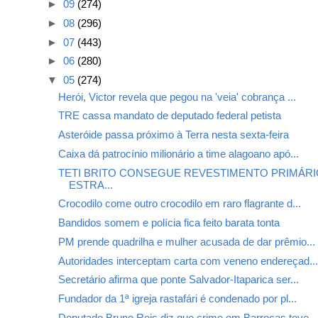
►
09
(274)
►
08
(296)
►
07
(443)
►
06
(280)
▼
05
(274)
Herói, Victor revela que pegou na 'veia' cobrança ...
TRE cassa mandato de deputado federal petista
Asteróide passa próximo à Terra nesta sexta-feira
Caixa dá patrocínio milionário a time alagoano apó...
TETI BRITO CONSEGUE REVESTIMENTO PRIMÁRI
ESTRA...
Crocodilo come outro crocodilo em raro flagrante d...
Bandidos somem e polícia fica feito barata tonta
PM prende quadrilha e mulher acusada de dar prêmio...
Autoridades interceptam carta com veneno endereçad..
Secretário afirma que ponte Salvador-Itaparica ser...
Fundador da 1ª igreja rastafári é condenado por pl...
Deputado Bruno Reis diz que crime em Barrocas teve...