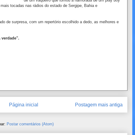
de um vaqueiro que tomou a namorada de um play boy
 mais tocadas nas rádios do estado de Sergipe, Bahia e
do de surpresa, com um repertório escolhido a dedo, as melhores e
 verdade".
Página inicial
Postagem mais antiga
nar:
Postar comentários (Atom)