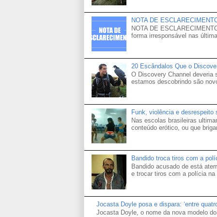
NOTA DE ESCLARECIMENT
NOTA DE ESCLARECIMENTO Venh
forma irresponsável nas última
20 Escândalos Que o Discove
O Discovery Channel deveria
estamos descobrindo são novo
Funk, violência e desrespeito
Nas escolas brasileiras ultima
conteúdo erótico, ou que brigam
Bandido troca tiros com a pol
Bandido acusado de está aterr
e trocar tiros com a polícia na 
Jocasta Doyle posa e dispara: ‘entre quat
Jocasta Doyle, o nome da nova modelo do 