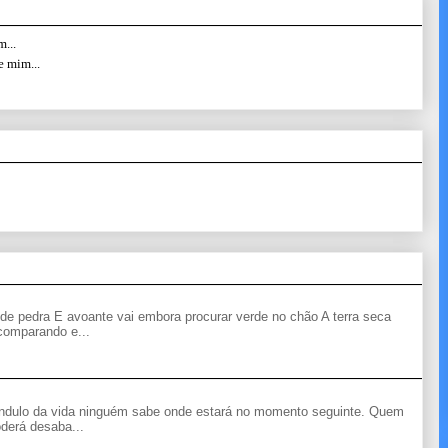
...
e mim...
de pedra E avoante vai embora procurar verde no chão A terra seca
 comparando e...
êndulo da vida ninguém sabe onde estará no momento seguinte. Quem
derá desaba...