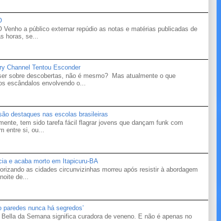
O
o a público externar repúdio as notas e matérias publicadas de
s horas, se...
ry Channel Tentou Esconder
 ser sobre descobertas, não é mesmo? Mas atualmente o que
s escândalos envolvendo o...
 são destaques nas escolas brasileiras
mente, tem sido tarefa fácil flagrar jovens que dançam funk com
 entre si, ou...
ícia e acaba morto em Itapicuru-BA
orizando as cidades circunvizinhas morreu após resistir à abordagem
noite de...
ro paredes nunca há segredos’
Bella da Semana significa curadora de veneno. E não é apenas no