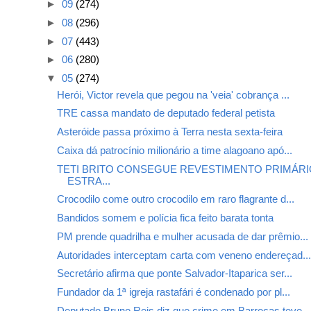
►
09
(274)
►
08
(296)
►
07
(443)
►
06
(280)
▼
05
(274)
Herói, Victor revela que pegou na 'veia' cobrança ...
TRE cassa mandato de deputado federal petista
Asteróide passa próximo à Terra nesta sexta-feira
Caixa dá patrocínio milionário a time alagoano apó...
TETI BRITO CONSEGUE REVESTIMENTO PRIMÁRI
ESTRA...
Crocodilo come outro crocodilo em raro flagrante d...
Bandidos somem e polícia fica feito barata tonta
PM prende quadrilha e mulher acusada de dar prêmio...
Autoridades interceptam carta com veneno endereçad..
Secretário afirma que ponte Salvador-Itaparica ser...
Fundador da 1ª igreja rastafári é condenado por pl...
Deputado Bruno Reis diz que crime em Barrocas teve...