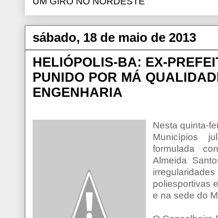
UM GIRO NO NORDESTE
sábado, 18 de maio de 2013
HELIÓPOLIS-BA: EX-PREFE
PUNIDO POR MÁ QUALIDAD
ENGENHARIA
Nesta quinta-fe
Municípios j
formulada co
Almeida Santos
irregularida
poliesportivas 
e na sede do Mu