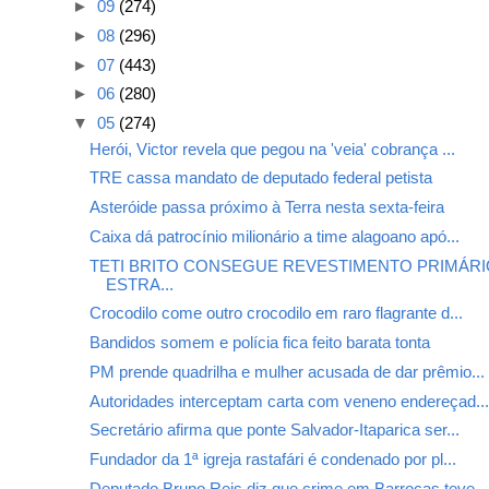
►
09
(274)
►
08
(296)
►
07
(443)
►
06
(280)
▼
05
(274)
Herói, Victor revela que pegou na 'veia' cobrança ...
TRE cassa mandato de deputado federal petista
Asteróide passa próximo à Terra nesta sexta-feira
Caixa dá patrocínio milionário a time alagoano apó...
TETI BRITO CONSEGUE REVESTIMENTO PRIMÁRI
ESTRA...
Crocodilo come outro crocodilo em raro flagrante d...
Bandidos somem e polícia fica feito barata tonta
PM prende quadrilha e mulher acusada de dar prêmio...
Autoridades interceptam carta com veneno endereçad..
Secretário afirma que ponte Salvador-Itaparica ser...
Fundador da 1ª igreja rastafári é condenado por pl...
Deputado Bruno Reis diz que crime em Barrocas teve...