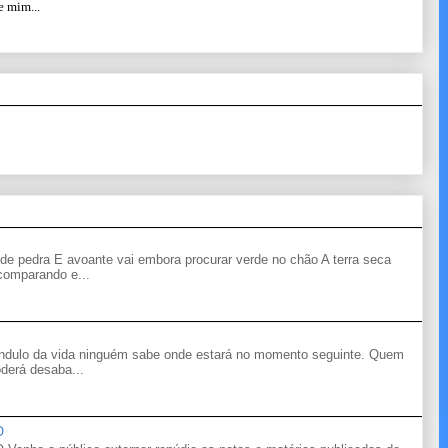
e mim...
de pedra E avoante vai embora procurar verde no chão A terra seca
 comparando e...
êndulo da vida ninguém sabe onde estará no momento seguinte. Quem
derá desaba...
O