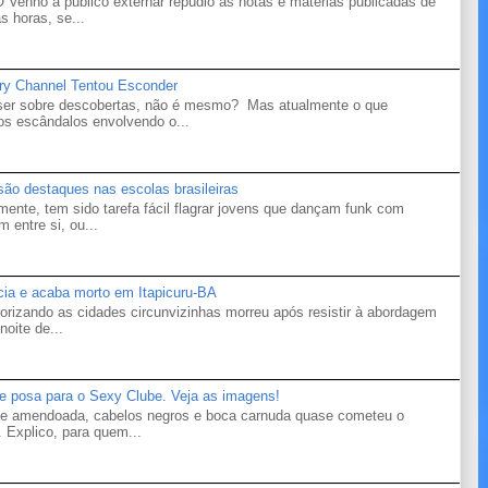
o a público externar repúdio as notas e matérias publicadas de
s horas, se...
ry Channel Tentou Esconder
 ser sobre descobertas, não é mesmo? Mas atualmente o que
s escândalos envolvendo o...
 são destaques nas escolas brasileiras
mente, tem sido tarefa fácil flagrar jovens que dançam funk com
 entre si, ou...
ícia e acaba morto em Itapicuru-BA
orizando as cidades circunvizinhas morreu após resistir à abordagem
noite de...
te posa para o Sexy Clube. Veja as imagens!
ele amendoada, cabelos negros e boca carnuda quase cometeu o
 Explico, para quem...