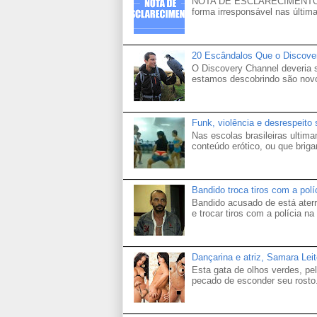
NOTA DE ESCLARECIMENTO Venh
forma irresponsável nas última
20 Escândalos Que o Discove
O Discovery Channel deveria
estamos descobrindo são novo
Funk, violência e desrespeito
Nas escolas brasileiras ultima
conteúdo erótico, ou que brigam
Bandido troca tiros com a pol
Bandido acusado de está aterr
e trocar tiros com a polícia na 
Dançarina e atriz, Samara Lei
Esta gata de olhos verdes, p
pecado de esconder seu rosto.