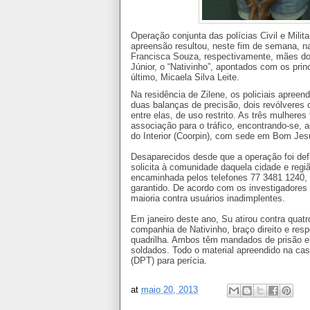
Operação conjunta das polícias Civil e Mil
apreensão resultou, neste fim de semana, n
Francisca Souza, respectivamente, mães dos
Júnior, o “Nativinho”, apontados com os pri
último, Micaela Silva Leite.
Na residência de Zilene, os policiais apree
duas balanças de precisão, dois revólveres 
entre elas, de uso restrito. As três mulheres
associação para o tráfico, encontrando-se, 
do Interior (Coorpin), com sede em Bom Jes
Desaparecidos desde que a operação foi defl
solicita à comunidade daquela cidade e regi
encaminhada pelos telefones 77 3481 1240, da
garantido. De acordo com os investigadores 
maioria contra usuários inadimplentes.
Em janeiro deste ano, Su atirou contra qua
companhia de Nativinho, braço direito e re
quadrilha. Ambos têm mandados de prisão em 
soldados. Todo o material apreendido na ca
(DPT) para perícia.
at
maio 20, 2013