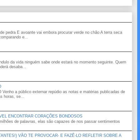
de pedra E avoante vai embora procurar verde no chão A terra seca
 comparando e...
êndulo da vida ninguém sabe onde estará no momento seguinte. Quem
derá desaba...
O
o a público externar repúdio as notas e matérias publicadas de
s horas, se...
ÍVEL ENCONTRAR CORAÇÕES BONDOSOS
ilhões de palavras, elas são capazes de nos passar sentimentos
NTES!) VÃO TE PROVOCAR- E FAZÊ-LO REFLETIR SOBRE A