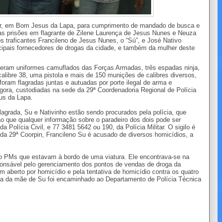
itar, em Bom Jesus da Lapa, para cumprimento de mandado de busca e
as prisões em flagrante de Zilene Laurença de Jesus Nunes e Neuza
 traficantes Francileno de Jesus Nunes, o “Sú”, e José Nativo
ncipais fornecedores de drogas da cidade, e também da mulher deste
nderam uniformes camuflados das Forças Armadas, três espadas ninja,
calibre 38, uma pistola e mais de 150 munições de calibres diversos,
 foram flagradas juntas e autuadas por porte ilegal de arma e
agora, custodiadas na sede da 29ª Coordenadoria Regional de Polícia
us da Lapa.
agrada, Su e Nativinho estão sendo procurados pela polícia, que
ão que qualquer informação sobre o paradeiro dos dois pode ser
 Polícia Civil, e 77 3481 5642 ou 190, da Polícia Militar. O sigilo é
da 29ª Coorpin, Francileno Su é acusado de diversos homicídios, a
tro PMs que estavam à bordo de uma viatura. Ele encontrava-se na
sponsável pelo gerenciamento dos pontos de vendas de droga da
aberto por homicídio e pela tentativa de homicídio contra os quatro
sa da mãe de Su foi encaminhado ao Departamento de Polícia Técnica