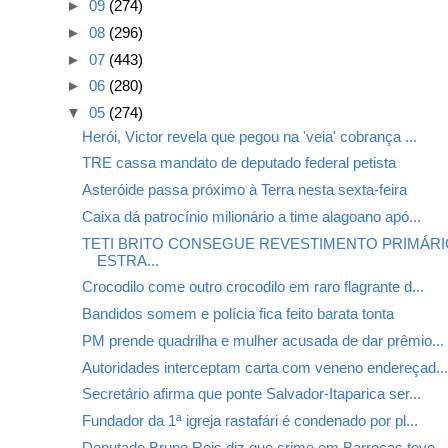
►
09
(274)
►
08
(296)
►
07
(443)
►
06
(280)
▼
05
(274)
Herói, Victor revela que pegou na 'veia' cobrança ...
TRE cassa mandato de deputado federal petista
Asteróide passa próximo à Terra nesta sexta-feira
Caixa dá patrocínio milionário a time alagoano apó...
TETI BRITO CONSEGUE REVESTIMENTO PRIMÁRI
ESTRA...
Crocodilo come outro crocodilo em raro flagrante d...
Bandidos somem e polícia fica feito barata tonta
PM prende quadrilha e mulher acusada de dar prêmio...
Autoridades interceptam carta com veneno endereçad..
Secretário afirma que ponte Salvador-Itaparica ser...
Fundador da 1ª igreja rastafári é condenado por pl...
Deputado Bruno Reis diz que crime em Barrocas teve...