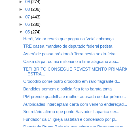
►
09
(274)
►
08
(296)
►
07
(443)
►
06
(280)
▼
05
(274)
Herói, Victor revela que pegou na 'veia' cobrança ...
TRE cassa mandato de deputado federal petista
Asteróide passa próximo à Terra nesta sexta-feira
Caixa dá patrocínio milionário a time alagoano apó...
TETI BRITO CONSEGUE REVESTIMENTO PRIMÁRI
ESTRA...
Crocodilo come outro crocodilo em raro flagrante d...
Bandidos somem e polícia fica feito barata tonta
PM prende quadrilha e mulher acusada de dar prêmio...
Autoridades interceptam carta com veneno endereçad..
Secretário afirma que ponte Salvador-Itaparica ser...
Fundador da 1ª igreja rastafári é condenado por pl...
Deputado Bruno Reis diz que crime em Barrocas teve...