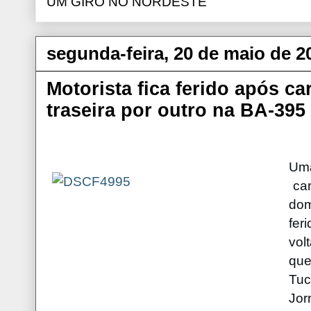
UM GIRO NO NORDESTE
segunda-feira, 20 de maio de 2
Motorista fica ferido após ca
traseira por outro na BA-395
Um
car
dom
fer
vol
que
Tuc
Jor