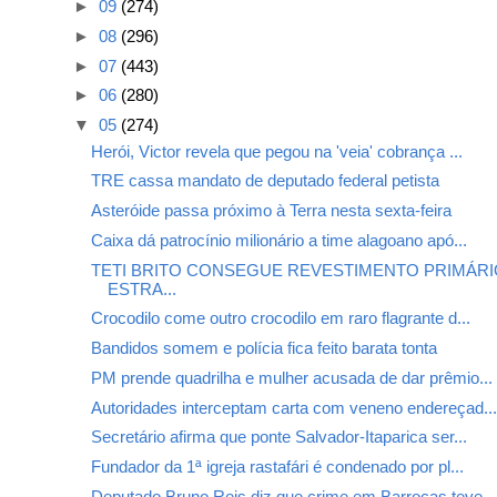
►
09
(274)
►
08
(296)
►
07
(443)
►
06
(280)
▼
05
(274)
Herói, Victor revela que pegou na 'veia' cobrança ...
TRE cassa mandato de deputado federal petista
Asteróide passa próximo à Terra nesta sexta-feira
Caixa dá patrocínio milionário a time alagoano apó...
TETI BRITO CONSEGUE REVESTIMENTO PRIMÁRI
ESTRA...
Crocodilo come outro crocodilo em raro flagrante d...
Bandidos somem e polícia fica feito barata tonta
PM prende quadrilha e mulher acusada de dar prêmio...
Autoridades interceptam carta com veneno endereçad..
Secretário afirma que ponte Salvador-Itaparica ser...
Fundador da 1ª igreja rastafári é condenado por pl...
Deputado Bruno Reis diz que crime em Barrocas teve...