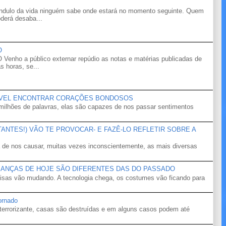
êndulo da vida ninguém sabe onde estará no momento seguinte. Quem
derá desaba...
O
o a público externar repúdio as notas e matérias publicadas de
s horas, se...
ÍVEL ENCONTRAR CORAÇÕES BONDOSOS
ilhões de palavras, elas são capazes de nos passar sentimentos
NTES!) VÃO TE PROVOCAR- E FAZÊ-LO REFLETIR SOBRE A
 de nos causar, muitas vezes inconscientemente, as mais diversas
IANÇAS DE HOJE SÃO DIFERENTES DAS DO PASSADO
isas vão mudando. A tecnologia chega, os costumes vão ficando para
ornado
terrorizante, casas são destruídas e em alguns casos podem até