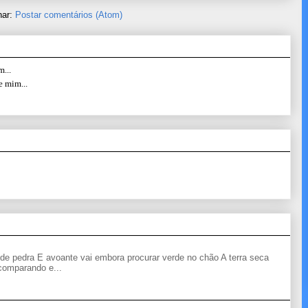
nar:
Postar comentários (Atom)
...
e mim...
de pedra E avoante vai embora procurar verde no chão A terra seca
 comparando e...