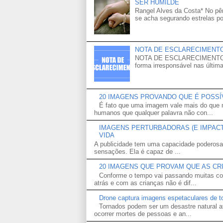
SER HUMILDE
Rangel Alves da Costa* No p
se acha segurando estrelas po
NOTA DE ESCLARECIMENT
NOTA DE ESCLARECIMENTO Venh
forma irresponsável nas última
20 IMAGENS PROVANDO QUE É POSS
É fato que uma imagem vale mais do que m
humanos que qualquer palavra não con...
IMAGENS PERTURBADORAS (E IMPACTA
VIDA
A publicidade tem uma capacidade poderosa
sensações. Ela é capaz de ...
20 IMAGENS QUE PROVAM QUE AS CR
Conforme o tempo vai passando muitas co
atrás e com as crianças não é dif...
Drone captura imagens espetaculares de t
Tornados podem ser um desastre natural a
ocorrer mortes de pessoas e an...