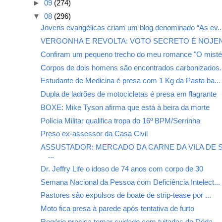
►
09
(274)
▼
08
(296)
Jovens evangélicas criam um blog denominado “As ev..
VERGONHA E REVOLTA: VOTO SECRETO É NOJE
Confiram um pequeno trecho do meu romance "O misté.
Corpos de dois homens são encontrados carbonizados.
Estudante de Medicina é presa com 1 Kg da Pasta ba...
Dupla de ladrões de motocicletas é presa em flagrante
BOXE: Mike Tyson afirma que está à beira da morte
Polícia Militar qualifica tropa do 16º BPM/Serrinha
Preso ex-assessor da Casa Civil
ASSUSTADOR: MERCADO DA CARNE DA VILA DE 
...
Dr. Jeffry Life o idoso de 74 anos com corpo de 30
Semana Nacional da Pessoa com Deficiência Intelect...
Pastores são expulsos de boate de strip-tease por ...
Moto fica presa à parede após tentativa de furto
Rogério precisa tomar cuidado com tuitadas de Déda