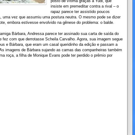
posto de vítima graças a Yudi, que
insiste em premeditar contra a rival – o
rapaz parece ter assistido poucos
ga, uma vez que assumiu uma postura neutra. O mesmo pode se dizer
ote, embora estivesse envolvido na gênese do problema: o balde.
iga Bárbara, Andressa parece ter assinado sua carta de saída do
e fez com que derrotasse Scheila Carvalho. Agora, sua imagem segue
eus e Bárbara, que eram um casal queridinho da edição e passam a
s. As imagens de Bárbara sujando as camas das companheiras também
ima roça, a filha de Monique Evans pode ter perdido o prêmio por