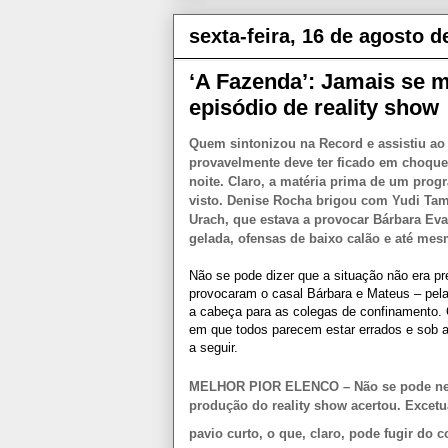
sexta-feira, 16 de agosto d
‘A Fazenda’: Jamais se 
episódio de reality show
Quem sintonizou na Record e assistiu ao 
provavelmente deve ter ficado em choque
noite. Claro, a matéria prima de um prog
visto. Denise Rocha brigou com Yudi Tam
Urach, que estava a provocar Bárbara Ev
gelada, ofensas de baixo calão e até mes
Não se pode dizer que a situação não era pr
provocaram o casal Bárbara e Mateus – pel
a cabeça para as colegas de confinamento.
em que todos parecem estar errados e sob a
a seguir.
MELHOR PIOR ELENCO – Não se pode negar
produção do reality show acertou. Excet
pavio curto, o que, claro, pode fugir do c