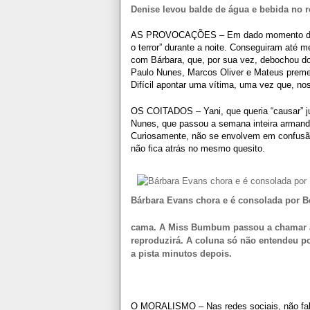
Denise levou balde de água e bebida no r
AS PROVOCAÇÕES – Em dado momento da fat
o terror” durante a noite. Conseguiram até 
com Bárbara, que, por sua vez, debochou d
Paulo Nunes, Marcos Oliver e Mateus premed
Difícil apontar uma vítima, uma vez que, n
OS COITADOS – Yani, que queria “causar” ju
Nunes, que passou a semana inteira armando
Curiosamente, não se envolvem em confusão,
não fica atrás no mesmo quesito.
Bárbara Evans chora e é consolada por B
cama. A Miss Bumbum passou a chamar a l
reproduzirá. A coluna só não entendeu porq
a pista minutos depois.
O MORALISMO – Nas redes sociais, não falt