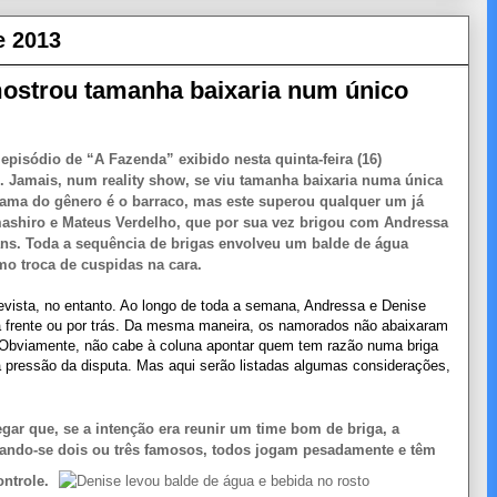
e 2013
mostrou tamanha baixaria num único
episódio de “A Fazenda” exibido nesta quinta-feira (16)
. Jamais, num reality show, se viu tamanha baixaria numa única
rama do gênero é o barraco, mas este superou qualquer um já
ashiro e Mateus Verdelho, que por sua vez brigou com Andressa
ans. Toda a sequência de brigas envolveu um balde de água
mo troca de cuspidas na cara.
evista, no entanto. Ao longo de toda a semana, Andressa e Denise
a frente ou por trás. Da mesma maneira, os namorados não abaixaram
 Obviamente, não cabe à coluna apontar quem tem razão numa briga
 pressão da disputa. Mas aqui serão listadas algumas considerações,
 que, se a intenção era reunir um time bom de briga, a
uando-se dois ou três famosos, todos jogam pesadamente e têm
ontrole.