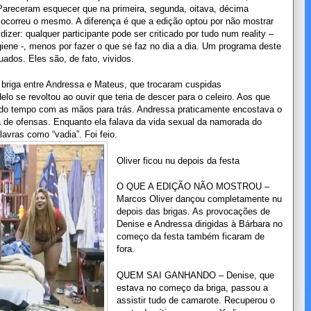
Pareceram esquecer que na primeira, segunda, oitava, décima
 ocorreu o mesmo. A diferença é que a edição optou por não mostrar
dizer: qualquer participante pode ser criticado por tudo num reality –
giene -, menos por fazer o que se faz no dia a dia. Um programa deste
ados. Eles são, de fato, vividos.
riga entre Andressa e Mateus, que trocaram cuspidas
o se revoltou ao ouvir que teria de descer para o celeiro. Aos que
 do tempo com as mãos para trás. Andressa praticamente encostava o
a de ofensas. Enquanto ela falava da vida sexual da namorada do
avras como “vadia”. Foi feio.
Oliver ficou nu depois da festa
O QUE A EDIÇÃO NÃO MOSTROU –
Marcos Oliver dançou completamente nu
depois das brigas. As provocações de
Denise e Andressa dirigidas à Bárbara no
começo da festa também ficaram de
fora.
QUEM SAI GANHANDO – Denise, que
estava no começo da briga, passou a
assistir tudo de camarote. Recuperou o