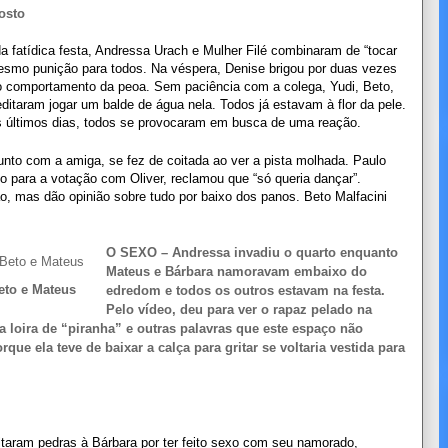
osto
ídica festa, Andressa Urach e Mulher Filé combinaram de “tocar
mesmo punição para todos. Na véspera, Denise brigou por duas vezes
o comportamento da peoa. Sem paciência com a colega, Yudi, Beto,
itaram jogar um balde de água nela. Todos já estavam à flor da pele.
os últimos dias, todos se provocaram em busca de uma reação.
nto com a amiga, se fez de coitada ao ver a pista molhada. Paulo
 para a votação com Oliver, reclamou que “só queria dançar”.
 mas dão opinião sobre tudo por baixo dos panos. Beto Malfacini
O SEXO – Andressa invadiu o quarto enquanto
Mateus e Bárbara namoravam embaixo do
eto e Mateus
edredom e todos os outros estavam na festa.
Pelo vídeo, deu para ver o rapaz pelado na
oira de “piranha” e outras palavras que este espaço não
ue ela teve de baixar a calça para gritar se voltaria vestida para
aram pedras à Bárbara por ter feito sexo com seu namorado,