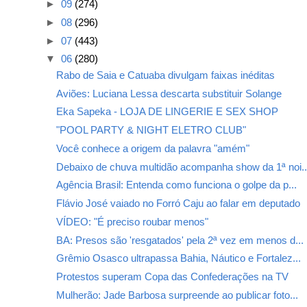
►
09
(274)
►
08
(296)
►
07
(443)
▼
06
(280)
Rabo de Saia e Catuaba divulgam faixas inéditas
Aviões: Luciana Lessa descarta substituir Solange
Eka Sapeka - LOJA DE LINGERIE E SEX SHOP
"POOL PARTY & NIGHT ELETRO CLUB"
Você conhece a origem da palavra "amém"
Debaixo de chuva multidão acompanha show da 1ª noi..
Agência Brasil: Entenda como funciona o golpe da p...
Flávio José vaiado no Forró Caju ao falar em deputado
VÍDEO: "É preciso roubar menos"
BA: Presos são 'resgatados' pela 2ª vez em menos d...
Grêmio Osasco ultrapassa Bahia, Náutico e Fortalez...
Protestos superam Copa das Confederações na TV
Mulherão: Jade Barbosa surpreende ao publicar foto...