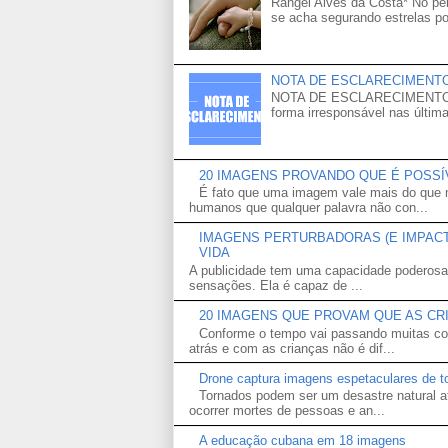
Rangel Alves da Costa* No p
se acha segurando estrelas po
NOTA DE ESCLARECIMENT
NOTA DE ESCLARECIMENTO Venh
forma irresponsável nas última
20 IMAGENS PROVANDO QUE É POSS
É fato que uma imagem vale mais do que m
humanos que qualquer palavra não con...
IMAGENS PERTURBADORAS (E IMPACTA
VIDA
A publicidade tem uma capacidade poderosa
sensações. Ela é capaz de ...
20 IMAGENS QUE PROVAM QUE AS CR
Conforme o tempo vai passando muitas co
atrás e com as crianças não é dif...
Drone captura imagens espetaculares de t
Tornados podem ser um desastre natural a
ocorrer mortes de pessoas e an...
A educação cubana em 18 imagens