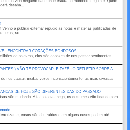
êndulo da vida ninguém sabe onde estará no momento seguinte. Quem
derá desaba...
O
o a público externar repúdio as notas e matérias publicadas de
s horas, se...
ÍVEL ENCONTRAR CORAÇÕES BONDOSOS
ilhões de palavras, elas são capazes de nos passar sentimentos
NTES!) VÃO TE PROVOCAR- E FAZÊ-LO REFLETIR SOBRE A
 de nos causar, muitas vezes inconscientemente, as mais diversas
IANÇAS DE HOJE SÃO DIFERENTES DAS DO PASSADO
isas vão mudando. A tecnologia chega, os costumes vão ficando para
ornado
terrorizante, casas são destruídas e em alguns casos podem até