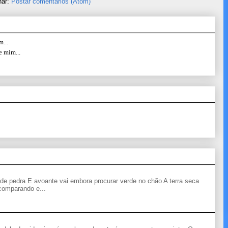
nar:
Postar comentários (Atom)
...
e mim...
de pedra E avoante vai embora procurar verde no chão A terra seca
 comparando e...