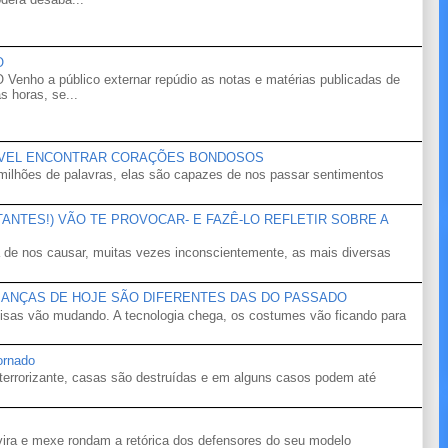
O
o a público externar repúdio as notas e matérias publicadas de
s horas, se...
ÍVEL ENCONTRAR CORAÇÕES BONDOSOS
ilhões de palavras, elas são capazes de nos passar sentimentos
NTES!) VÃO TE PROVOCAR- E FAZÊ-LO REFLETIR SOBRE A
 de nos causar, muitas vezes inconscientemente, as mais diversas
IANÇAS DE HOJE SÃO DIFERENTES DAS DO PASSADO
isas vão mudando. A tecnologia chega, os costumes vão ficando para
ornado
terrorizante, casas são destruídas e em alguns casos podem até
ira e mexe rondam a retórica dos defensores do seu modelo