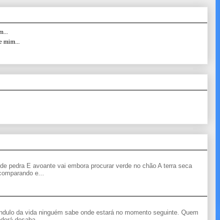
...
e mim...
de pedra E avoante vai embora procurar verde no chão A terra seca
 comparando e...
êndulo da vida ninguém sabe onde estará no momento seguinte. Quem
derá desaba...