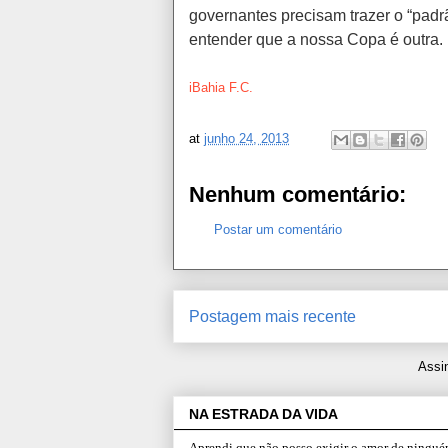
governantes precisam trazer o “padrã
entender que a nossa Copa é outra.
iBahia F.C.
at
junho 24, 2013
Nenhum comentário:
Postar um comentário
Postagem mais recente
Assi
NA ESTRADA DA VIDA
Aprendi que não posso exigir o amor de ninguém