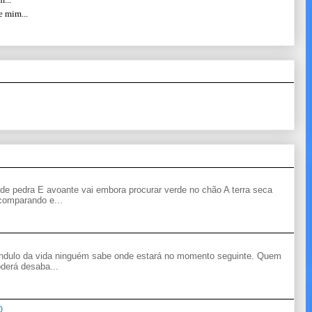
e mim...
de pedra E avoante vai embora procurar verde no chão A terra seca
 comparando e...
êndulo da vida ninguém sabe onde estará no momento seguinte. Quem
derá desaba...
O