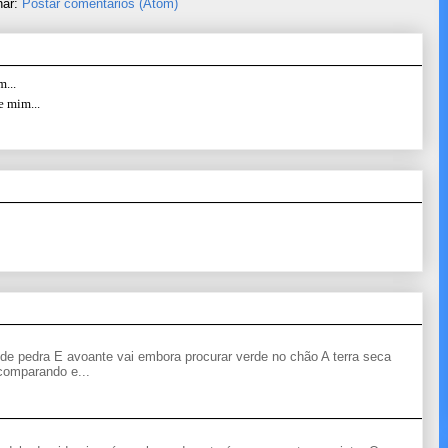
nar:
Postar comentários (Atom)
...
e mim...
de pedra E avoante vai embora procurar verde no chão A terra seca
 comparando e...