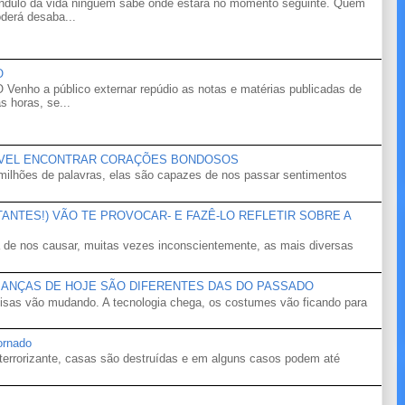
êndulo da vida ninguém sabe onde estará no momento seguinte. Quem
derá desaba...
O
o a público externar repúdio as notas e matérias publicadas de
s horas, se...
ÍVEL ENCONTRAR CORAÇÕES BONDOSOS
ilhões de palavras, elas são capazes de nos passar sentimentos
NTES!) VÃO TE PROVOCAR- E FAZÊ-LO REFLETIR SOBRE A
 de nos causar, muitas vezes inconscientemente, as mais diversas
IANÇAS DE HOJE SÃO DIFERENTES DAS DO PASSADO
isas vão mudando. A tecnologia chega, os costumes vão ficando para
ornado
terrorizante, casas são destruídas e em alguns casos podem até