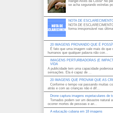
Rangel Alves da Costa* No p
se acha segurando estrelas po
NOTA DE ESCLARECIMENT
NOTA DE ESCLARECIMENTO Venh
forma irresponsável nas última
20 IMAGENS PROVANDO QUE É POSS
É fato que uma imagem vale mais do que m
humanos que qualquer palavra não con...
IMAGENS PERTURBADORAS (E IMPACTA
VIDA
A publicidade tem uma capacidade poderosa
sensações. Ela é capaz de ...
20 IMAGENS QUE PROVAM QUE AS CR
Conforme o tempo vai passando muitas co
atrás e com as crianças não é dif...
Drone captura imagens espetaculares de t
Tornados podem ser um desastre natural a
ocorrer mortes de pessoas e an...
A educação cubana em 18 imagens