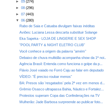
►
09
(274)
►
08
(296)
►
07
(443)
▼
06
(280)
Rabo de Saia e Catuaba divulgam faixas inéditas
Aviões: Luciana Lessa descarta substituir Solange
Eka Sapeka - LOJA DE LINGERIE E SEX SHOP
"POOL PARTY & NIGHT ELETRO CLUB"
Você conhece a origem da palavra "amém"
Debaixo de chuva multidão acompanha show da 1ª noi..
Agência Brasil: Entenda como funciona o golpe da p...
Flávio José vaiado no Forró Caju ao falar em deputado
VÍDEO: "É preciso roubar menos"
BA: Presos são 'resgatados' pela 2ª vez em menos d...
Grêmio Osasco ultrapassa Bahia, Náutico e Fortalez...
Protestos superam Copa das Confederações na TV
Mulherão: Jade Barbosa surpreende ao publicar foto...