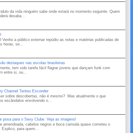
êndulo da vida ninguém sabe onde estará no momento seguinte. Quem
derá desaba...
O
o a público externar repúdio as notas e matérias publicadas de
s horas, se...
 são destaques nas escolas brasileiras
mente, tem sido tarefa fácil flagrar jovens que dançam funk com
 entre si, ou...
ry Channel Tentou Esconder
 ser sobre descobertas, não é mesmo? Mas atualmente o que
s escândalos envolvendo o...
te posa para o Sexy Clube. Veja as imagens!
ele amendoada, cabelos negros e boca carnuda quase cometeu o
 Explico, para quem...