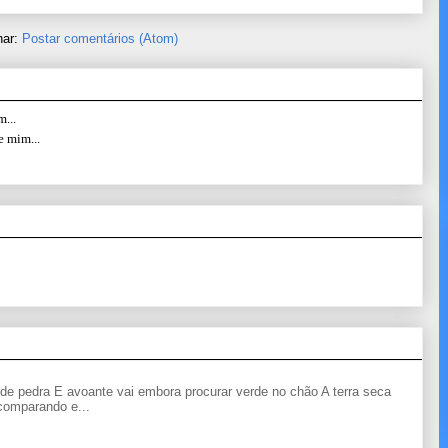
nar:
Postar comentários (Atom)
...
e mim...
de pedra E avoante vai embora procurar verde no chão A terra seca
 comparando e...