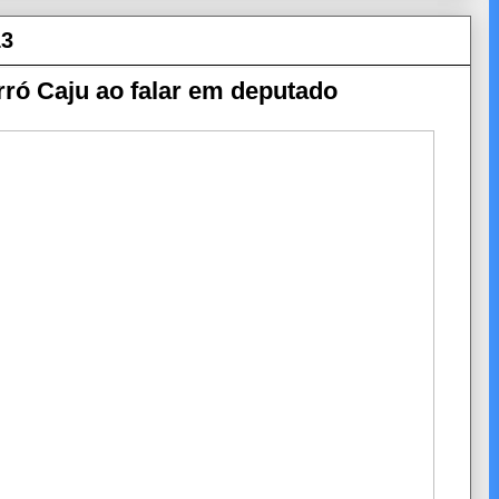
13
rró Caju ao falar em deputado