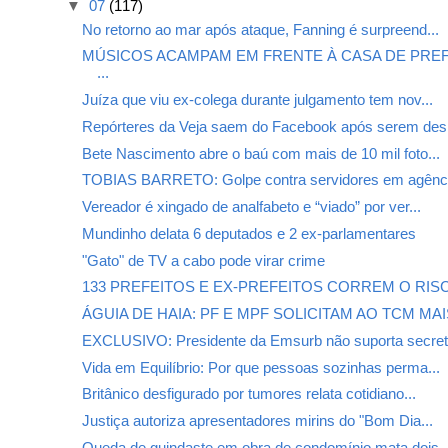
▼
07
(117)
No retorno ao mar após ataque, Fanning é surpreend...
MÚSICOS ACAMPAM EM FRENTE À CASA DE PREF
...
Juíza que viu ex-colega durante julgamento tem nov...
Repórteres da Veja saem do Facebook após serem des.
Bete Nascimento abre o baú com mais de 10 mil foto...
TOBIAS BARRETO: Golpe contra servidores em agênci
Vereador é xingado de analfabeto e “viado” por ver...
Mundinho delata 6 deputados e 2 ex-parlamentares
"Gato" de TV a cabo pode virar crime
133 PREFEITOS E EX-PREFEITOS CORREM O RISCO
ÁGUIA DE HAIA: PF E MPF SOLICITAM AO TCM MAIS
EXCLUSIVO: Presidente da Emsurb não suporta secret.
Vida em Equilíbrio: Por que pessoas sozinhas perma...
Britânico desfigurado por tumores relata cotidiano...
Justiça autoriza apresentadores mirins do "Bom Dia...
Queda de guindaste em obra de condomínio mata dois..