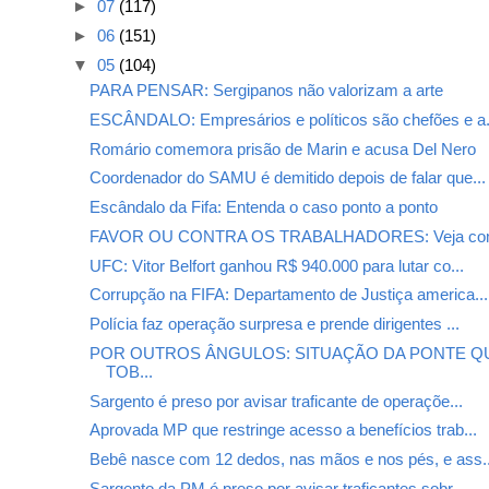
►
07
(117)
►
06
(151)
▼
05
(104)
PARA PENSAR: Sergipanos não valorizam a arte
ESCÂNDALO: Empresários e políticos são chefões e a.
Romário comemora prisão de Marin e acusa Del Nero
Coordenador do SAMU é demitido depois de falar que...
Escândalo da Fifa: Entenda o caso ponto a ponto
FAVOR OU CONTRA OS TRABALHADORES: Veja como
UFC: Vitor Belfort ganhou R$ 940.000 para lutar co...
Corrupção na FIFA: Departamento de Justiça america...
Polícia faz operação surpresa e prende dirigentes ...
POR OUTROS ÂNGULOS: SITUAÇÃO DA PONTE QU
TOB...
Sargento é preso por avisar traficante de operaçõe...
Aprovada MP que restringe acesso a benefícios trab...
Bebê nasce com 12 dedos, nas mãos e nos pés, e ass..
Sargento da PM é preso por avisar traficantes sobr...