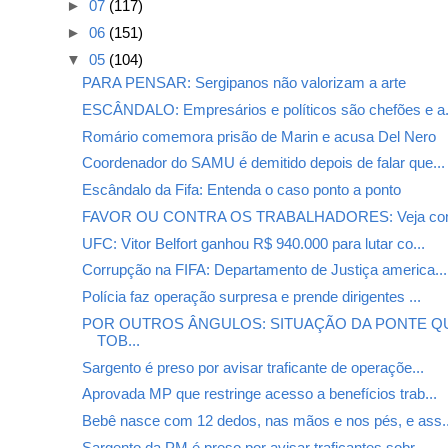
►
07
(117)
►
06
(151)
▼
05
(104)
PARA PENSAR: Sergipanos não valorizam a arte
ESCÂNDALO: Empresários e políticos são chefões e a.
Romário comemora prisão de Marin e acusa Del Nero
Coordenador do SAMU é demitido depois de falar que...
Escândalo da Fifa: Entenda o caso ponto a ponto
FAVOR OU CONTRA OS TRABALHADORES: Veja como
UFC: Vitor Belfort ganhou R$ 940.000 para lutar co...
Corrupção na FIFA: Departamento de Justiça america...
Polícia faz operação surpresa e prende dirigentes ...
POR OUTROS ÂNGULOS: SITUAÇÃO DA PONTE QU
TOB...
Sargento é preso por avisar traficante de operaçõe...
Aprovada MP que restringe acesso a benefícios trab...
Bebê nasce com 12 dedos, nas mãos e nos pés, e ass..
Sargento da PM é preso por avisar traficantes sobr...