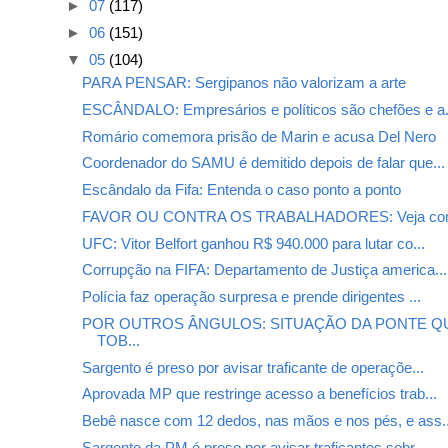
►
07
(117)
►
06
(151)
▼
05
(104)
PARA PENSAR: Sergipanos não valorizam a arte
ESCÂNDALO: Empresários e políticos são chefões e a.
Romário comemora prisão de Marin e acusa Del Nero
Coordenador do SAMU é demitido depois de falar que...
Escândalo da Fifa: Entenda o caso ponto a ponto
FAVOR OU CONTRA OS TRABALHADORES: Veja como
UFC: Vitor Belfort ganhou R$ 940.000 para lutar co...
Corrupção na FIFA: Departamento de Justiça america...
Polícia faz operação surpresa e prende dirigentes ...
POR OUTROS ÂNGULOS: SITUAÇÃO DA PONTE QU
TOB...
Sargento é preso por avisar traficante de operaçõe...
Aprovada MP que restringe acesso a benefícios trab...
Bebê nasce com 12 dedos, nas mãos e nos pés, e ass..
Sargento da PM é preso por avisar traficantes sobr...