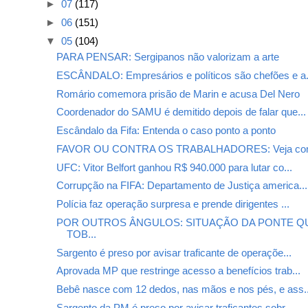
►
07
(117)
►
06
(151)
▼
05
(104)
PARA PENSAR: Sergipanos não valorizam a arte
ESCÂNDALO: Empresários e políticos são chefões e a.
Romário comemora prisão de Marin e acusa Del Nero
Coordenador do SAMU é demitido depois de falar que...
Escândalo da Fifa: Entenda o caso ponto a ponto
FAVOR OU CONTRA OS TRABALHADORES: Veja como
UFC: Vitor Belfort ganhou R$ 940.000 para lutar co...
Corrupção na FIFA: Departamento de Justiça america...
Polícia faz operação surpresa e prende dirigentes ...
POR OUTROS ÂNGULOS: SITUAÇÃO DA PONTE QU
TOB...
Sargento é preso por avisar traficante de operaçõe...
Aprovada MP que restringe acesso a benefícios trab...
Bebê nasce com 12 dedos, nas mãos e nos pés, e ass..
Sargento da PM é preso por avisar traficantes sobr...