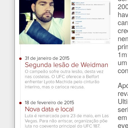
200
hav
car
cre
nem
pri
1m
um 
con
Ap
rev
Ult
ser
em 
eve