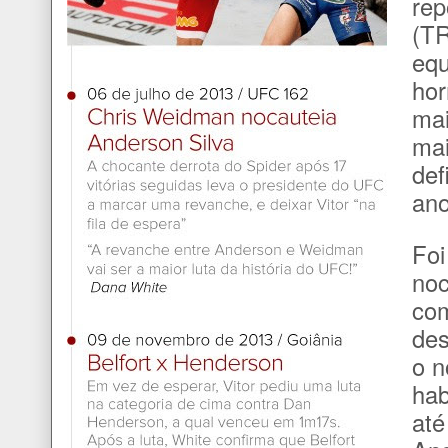
rep
(TR
equ
hor
mai
mai
def
ano
Fo
noc
com
des
o n
hab
até