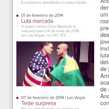
And
der
um 
ros
pre
des
jov
inv
lut
det
de 
Ame
soa
de 
And
con