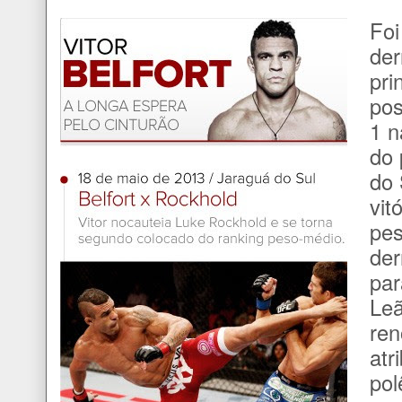
Foi
der
pri
pos
1 n
do 
do 
vit
pes
der
par
Leã
ren
atr
pol