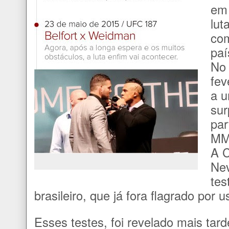
em 
lut
com
paí
No 
fev
a u
sur
par
MM
A C
Nev
tes
brasileiro, que já fora flagrado por
Esses testes, foi revelado mais tar