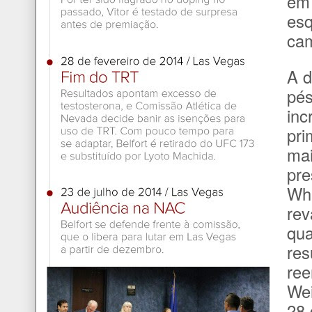
em
esq
cam
A d
pés
inc
pri
mai
pre
Whi
rev
qua
res
ree
Wei
28