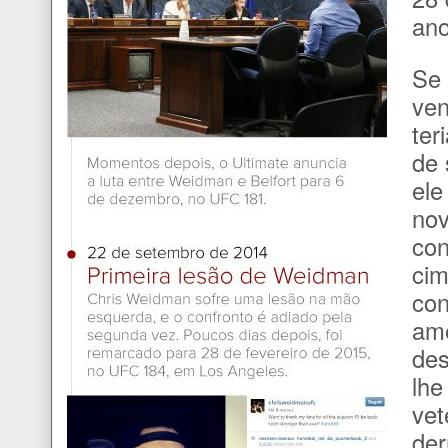
ano
Se 
ven
ter
de 
ele
no
con
cim
con
ame
des
lhe
vet
der