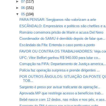
►
07
(117)
►
06
(151)
▼
05
(104)
PARA PENSAR: Sergipanos não valorizam a arte
ESCÂNDALO: Empresários e políticos são chefões e a.
Romário comemora prisão de Marin e acusa Del Nero
Coordenador do SAMU é demitido depois de falar que...
Escândalo da Fifa: Entenda o caso ponto a ponto
FAVOR OU CONTRA OS TRABALHADORES: Veja como
UFC: Vitor Belfort ganhou R$ 940.000 para lutar co...
Corrupção na FIFA: Departamento de Justiça america...
Polícia faz operação surpresa e prende dirigentes ...
POR OUTROS ÂNGULOS: SITUAÇÃO DA PONTE QU
TOB...
Sargento é preso por avisar traficante de operaçõe...
Aprovada MP que restringe acesso a benefícios trab...
Bebê nasce com 12 dedos, nas mãos e nos pés, e ass..
Sargento da PM é preso por avisar traficantes sobr...