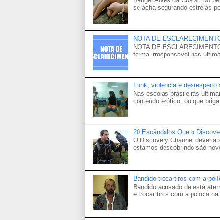
Rangel Alves da Costa* No p
se acha segurando estrelas po
NOTA DE ESCLARECIMENT
NOTA DE ESCLARECIMENTO Venh
forma irresponsável nas última
Funk, violência e desrespeito
Nas escolas brasileiras ultima
conteúdo erótico, ou que brigam
20 Escândalos Que o Discove
O Discovery Channel deveria
estamos descobrindo são novo
Bandido troca tiros com a pol
Bandido acusado de está aterr
e trocar tiros com a polícia na 