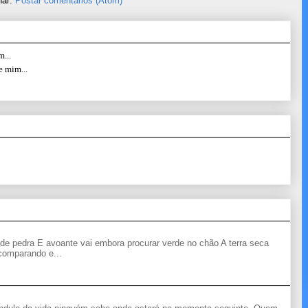
nar:
Postar comentários (Atom)
...
e mim...
de pedra E avoante vai embora procurar verde no chão A terra seca
 comparando e...