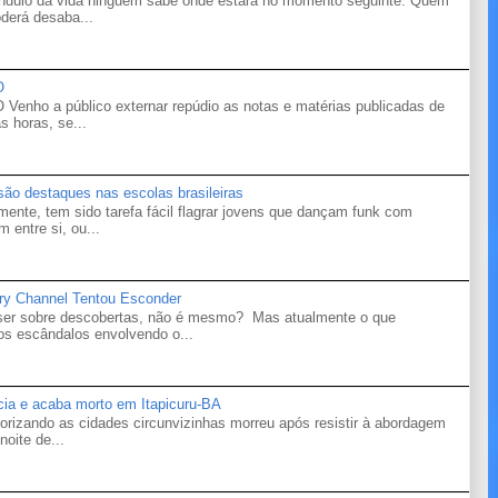
êndulo da vida ninguém sabe onde estará no momento seguinte. Quem
derá desaba...
O
o a público externar repúdio as notas e matérias publicadas de
s horas, se...
 são destaques nas escolas brasileiras
mente, tem sido tarefa fácil flagrar jovens que dançam funk com
 entre si, ou...
ry Channel Tentou Esconder
 ser sobre descobertas, não é mesmo? Mas atualmente o que
s escândalos envolvendo o...
ícia e acaba morto em Itapicuru-BA
orizando as cidades circunvizinhas morreu após resistir à abordagem
noite de...