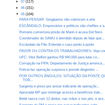
►
07
(117)
►
06
(151)
▼
05
(104)
PARA PENSAR: Sergipanos não valorizam a arte
ESCÂNDALO: Empresários e políticos são chefões e a.
Romário comemora prisão de Marin e acusa Del Nero
Coordenador do SAMU é demitido depois de falar que...
Escândalo da Fifa: Entenda o caso ponto a ponto
FAVOR OU CONTRA OS TRABALHADORES: Veja como
UFC: Vitor Belfort ganhou R$ 940.000 para lutar co...
Corrupção na FIFA: Departamento de Justiça america...
Polícia faz operação surpresa e prende dirigentes ...
POR OUTROS ÂNGULOS: SITUAÇÃO DA PONTE QU
TOB...
Sargento é preso por avisar traficante de operaçõe...
Aprovada MP que restringe acesso a benefícios trab...
Bebê nasce com 12 dedos, nas mãos e nos pés, e ass..
Sargento da PM é preso por avisar traficantes sobr...