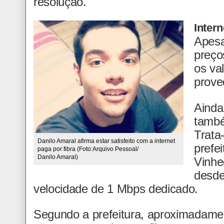
resolução."
Intern
Apesa
preço
os va
prove
Ainda
também
Trata
Danilo Amaral afirma estar satisfeito com a internet
prefe
paga por fibra (Foto:Arquivo Pessoal/
Danilo Amaral)
Vinhed
desde
velocidade de 1 Mbps dedicado.
Segundo a prefeitura, aproximadame