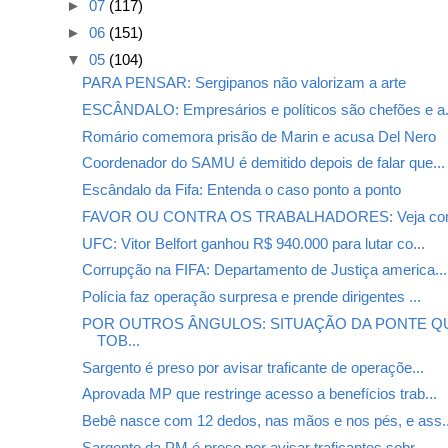
►
07
(117)
►
06
(151)
▼
05
(104)
PARA PENSAR: Sergipanos não valorizam a arte
ESCÂNDALO: Empresários e políticos são chefões e a.
Romário comemora prisão de Marin e acusa Del Nero
Coordenador do SAMU é demitido depois de falar que...
Escândalo da Fifa: Entenda o caso ponto a ponto
FAVOR OU CONTRA OS TRABALHADORES: Veja como
UFC: Vitor Belfort ganhou R$ 940.000 para lutar co...
Corrupção na FIFA: Departamento de Justiça america...
Polícia faz operação surpresa e prende dirigentes ...
POR OUTROS ÂNGULOS: SITUAÇÃO DA PONTE QU
TOB...
Sargento é preso por avisar traficante de operaçõe...
Aprovada MP que restringe acesso a benefícios trab...
Bebê nasce com 12 dedos, nas mãos e nos pés, e ass..
Sargento da PM é preso por avisar traficantes sobr...