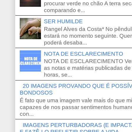
procurar verde no chão A terra sec
comparando e...
SER HUMILDE
Rangel Alves da Costa* No pêndu
estará no momento seguinte. Que
poderá desaba...
NOTA DE ESCLARECIMENTO
NOTA DE ESCLARECIMENTO Venho 
as notas e matérias publicadas de
horas, se...
20 IMAGENS PROVANDO QUE É POSS
BONDOSOS
É fato que uma imagem vale mais do que mi
capazes de nos passar sentimentos humano
con...
IMAGENS PERTURBADORAS (E IMPACT
E FAZÊ-LO REFLETIR SOBRE A VIDA