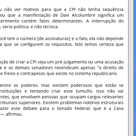
ou não ver motivos para que a CPI não tenha sequência
etou que a manifestação de Davi Alcolumbre significa um
rimento contém fatos determinantes. A interrupção do
eria política, e não técnica.
você tem o número [de assinaturas] e o fato, ela não depende
ta que se configurem os requisitos. Nós temos certeza que
ção de criar a CPI seja um pré-julgamento ou uma acusação
le e os demais senadores reivindicam apenas “o direito de
de freios e contrapesos que existe no sistema republicano.
ntre os poderes, mas existem poderosos que estão se
stituições e tentando criar esse tumulto. Isso não vai
mantes, que envolvem pessoas que ocupam cargos relevantes
ribunais superiores. Existem problemas notórios estruturais
 trazer esse debate para o Senado Federal, que é a Casa
 — afirmou.