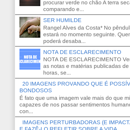
procurar verde no chão A terra sec
comparando e...
SER HUMILDE
Rangel Alves da Costa* No pêndu
estará no momento seguinte. Que
poderá desaba...
NOTA DE ESCLARECIMENTO
NOTA DE ESCLARECIMENTO Venho 
as notas e matérias publicadas de
horas, se...
20 IMAGENS PROVANDO QUE É POSS
BONDOSOS
É fato que uma imagem vale mais do que mi
capazes de nos passar sentimentos humano
con...
IMAGENS PERTURBADORAS (E IMPACT
E FAZÊ-LO REFLETIR SOBRE A VIDA