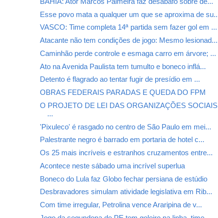
BAHIA: Ator Marcos Palmeira faz desabafo sobre de...
Esse povo mata a qualquer um que se aproxima de su..
VASCO: Time completa 14ª partida sem fazer gol em ...
Atacante não tem condições de jogo: Mesmo lesionad...
Caminhão perde controle e esmaga carro em árvore; ...
Ato na Avenida Paulista tem tumulto e boneco inflá...
Detento é flagrado ao tentar fugir de presídio em ...
OBRAS FEDERAIS PARADAS E QUEDA DO FPM
O PROJETO DE LEI DAS ORGANIZAÇÕES SOCIAI
...
'Pixuleco' é rasgado no centro de São Paulo em mei...
Palestrante negro é barrado em portaria de hotel c...
Os 25 mais incríveis e estranhos cruzamentos entre...
Acontece neste sábado uma incrível superlua
Boneco do Lula faz Globo fechar persiana de estúdio
Desbravadores simulam atividade legislativa em Rib...
Com time irregular, Petrolina vence Araripina de v...
Jogo da segundona de PE tem goleiro na linha, time...