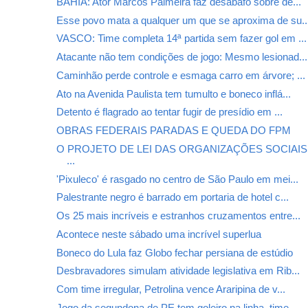
BAHIA: Ator Marcos Palmeira faz desabafo sobre de...
Esse povo mata a qualquer um que se aproxima de su..
VASCO: Time completa 14ª partida sem fazer gol em ...
Atacante não tem condições de jogo: Mesmo lesionad...
Caminhão perde controle e esmaga carro em árvore; ...
Ato na Avenida Paulista tem tumulto e boneco inflá...
Detento é flagrado ao tentar fugir de presídio em ...
OBRAS FEDERAIS PARADAS E QUEDA DO FPM
O PROJETO DE LEI DAS ORGANIZAÇÕES SOCIAI
...
'Pixuleco' é rasgado no centro de São Paulo em mei...
Palestrante negro é barrado em portaria de hotel c...
Os 25 mais incríveis e estranhos cruzamentos entre...
Acontece neste sábado uma incrível superlua
Boneco do Lula faz Globo fechar persiana de estúdio
Desbravadores simulam atividade legislativa em Rib...
Com time irregular, Petrolina vence Araripina de v...
Jogo da segundona de PE tem goleiro na linha, time...