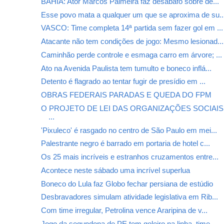
BAHIA: Ator Marcos Palmeira faz desabafo sobre de...
Esse povo mata a qualquer um que se aproxima de su..
VASCO: Time completa 14ª partida sem fazer gol em ...
Atacante não tem condições de jogo: Mesmo lesionad...
Caminhão perde controle e esmaga carro em árvore; ...
Ato na Avenida Paulista tem tumulto e boneco inflá...
Detento é flagrado ao tentar fugir de presídio em ...
OBRAS FEDERAIS PARADAS E QUEDA DO FPM
O PROJETO DE LEI DAS ORGANIZAÇÕES SOCIAI
...
'Pixuleco' é rasgado no centro de São Paulo em mei...
Palestrante negro é barrado em portaria de hotel c...
Os 25 mais incríveis e estranhos cruzamentos entre...
Acontece neste sábado uma incrível superlua
Boneco do Lula faz Globo fechar persiana de estúdio
Desbravadores simulam atividade legislativa em Rib...
Com time irregular, Petrolina vence Araripina de v...
Jogo da segundona de PE tem goleiro na linha, time...