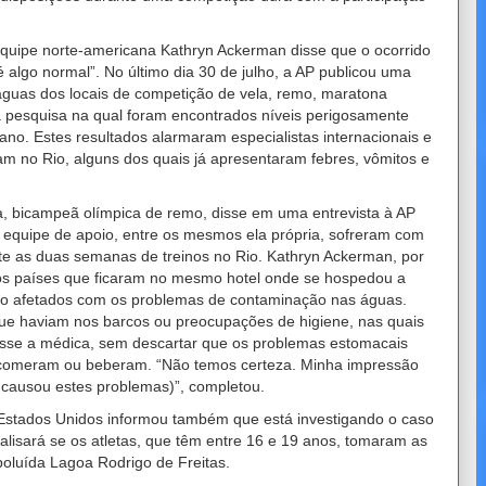
uipe norte-americana Kathryn Ackerman disse que o ocorrido
 algo normal”. No último dia 30 de julho, a AP publicou uma
águas dos locais de competição de vela, remo, maratona
a pesquisa na qual foram encontrados níveis perigosamente
ano. Estes resultados alarmaram especialistas internacionais e
m no Rio, alguns dos quais já apresentaram febres, vômitos e
a, bicampeã olímpica de remo, disse em uma entrevista à AP
equipe de apoio, entre os mesmos ela própria, sofreram com
nte as duas semanas de treinos no Rio. Kathryn Ackerman, por
os países que ficaram no mesmo hotel onde se hospedou a
ão afetados com os problemas de contaminação nas águas.
que haviam nos barcos ou preocupações de higiene, nas quais
disse a médica, sem descartar que os problemas estomacais
 comeram ou beberam. “Não temos certeza. Minha impressão
 causou estes problemas)”, completou.
Estados Unidos informou também que está investigando o caso
lisará se os atletas, que têm entre 16 e 19 anos, tomaram as
oluída Lagoa Rodrigo de Freitas.