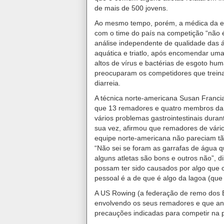
de mais de 500 jovens.
Ao mesmo tempo, porém, a médica da eq
com o time do país na competição “não é
análise independente de qualidade das 
aquática e triatlo, após encomendar um
altos de vírus e bactérias de esgoto hum
preocuparam os competidores que treina
diarreia.
A técnica norte-americana Susan Franci
que 13 remadores e quatro membros da 
vários problemas gastrointestinais dura
sua vez, afirmou que remadores de vári
equipe norte-americana não pareciam t
“Não sei se foram as garrafas de água 
alguns atletas são bons e outros não”, 
possam ter sido causados por algo que
pessoal é a de que é algo da lagoa (que
A US Rowing (a federação de remo dos 
envolvendo os seus remadores e que ana
precauções indicadas para competir na p