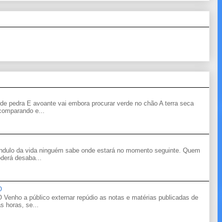
de pedra E avoante vai embora procurar verde no chão A terra seca
 comparando e...
êndulo da vida ninguém sabe onde estará no momento seguinte. Quem
derá desaba...
O
o a público externar repúdio as notas e matérias publicadas de
s horas, se...