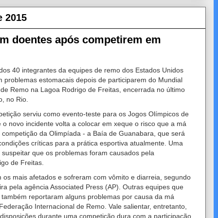
e 2015
am doentes após competirem em
dos 40 integrantes da equipes de remo dos Estados Unidos
m problemas estomacais depois de participarem do Mundial
 de Remo na Lagoa Rodrigo de Freitas, encerrada no último
, no Rio.
etição serviu como evento-teste para os Jogos Olímpicos de
 o novo incidente volta a colocar em xeque o risco que a má
 competição da Olimpíada - a Baía de Guanabara, que será
condições críticas para a prática esportiva atualmente. Uma
 suspeitar que os problemas foram causados pela
go de Freitas.
os mais afetados e sofreram com vômito e diarreia, segundo
ra pela agência Associated Press (AP). Outras equipes que
o também reportaram alguns problemas por causa da má
ederação Internacional de Remo. Vale salientar, entretanto,
ndisposições durante uma competição dura com a participação