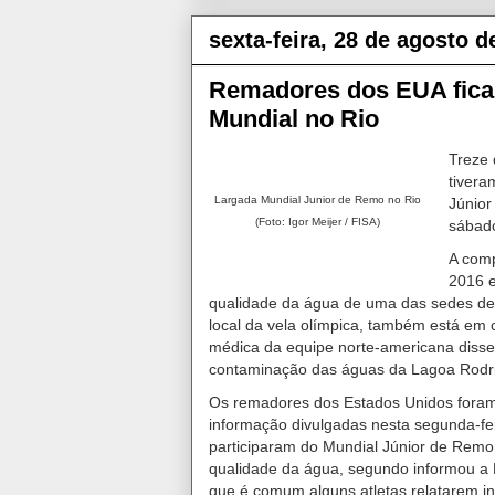
sexta-feira, 28 de agosto d
Remadores dos EUA fic
Mundial no Rio
Treze 
tivera
Largada Mundial Junior de Remo no Rio
Júnior
(Foto: Igor Meijer / FISA)
sábado
A comp
2016 e
qualidade da água de uma das sedes de
local da vela olímpica, também está em 
médica da equipe norte-americana disse
contaminação das águas da Lagoa Rodri
Os remadores dos Estados Unidos foram 
informação divulgadas nesta segunda-fei
participaram do Mundial Júnior de Rem
qualidade da água, segundo informou a F
que é comum alguns atletas relatarem i