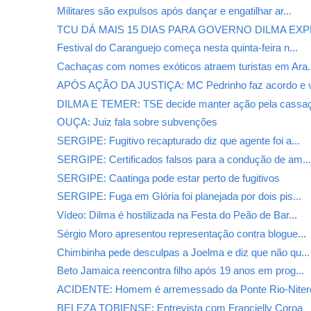
Militares são expulsos após dançar e engatilhar ar...
TCU DÁ MAIS 15 DIAS PARA GOVERNO DILMA EXPL
Festival do Caranguejo começa nesta quinta-feira n...
Cachaças com nomes exóticos atraem turistas em Ara.
APÓS AÇÃO DA JUSTIÇA: MC Pedrinho faz acordo e vo
DILMA E TEMER: TSE decide manter ação pela cassa
OUÇA: Juiz fala sobre subvenções
SERGIPE: Fugitivo recapturado diz que agente foi a...
SERGIPE: Certificados falsos para a condução de am..
SERGIPE: Caatinga pode estar perto de fugitivos
SERGIPE: Fuga em Glória foi planejada por dois pis...
Vídeo: Dilma é hostilizada na Festa do Peão de Bar...
Sérgio Moro apresentou representação contra blogue...
Chimbinha pede desculpas a Joelma e diz que não qu...
Beto Jamaica reencontra filho após 19 anos em prog...
ACIDENTE: Homem é arremessado da Ponte Rio-Niter
BELEZA TOBIENSE: Entrevista com Francielly Coroa