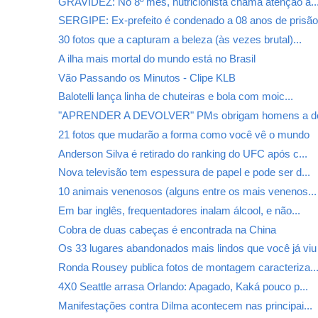
GRAVIDEZ: No 8º mês, nutricionista chama atenção a..
SERGIPE: Ex-prefeito é condenado a 08 anos de prisã
30 fotos que a capturam a beleza (às vezes brutal)...
A ilha mais mortal do mundo está no Brasil
Vão Passando os Minutos - Clipe KLB
Balotelli lança linha de chuteiras e bola com moic...
"APRENDER A DEVOLVER" PMs obrigam homens a dev
21 fotos que mudarão a forma como você vê o mundo
Anderson Silva é retirado do ranking do UFC após c...
Nova televisão tem espessura de papel e pode ser d...
10 animais venenosos (alguns entre os mais venenos...
Em bar inglês, frequentadores inalam álcool, e não...
Cobra de duas cabeças é encontrada na China
Os 33 lugares abandonados mais lindos que você já viu
Ronda Rousey publica fotos de montagem caracteriza..
4X0 Seattle arrasa Orlando: Apagado, Kaká pouco p...
Manifestações contra Dilma acontecem nas principai...