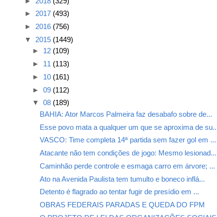
►
2018
(329)
►
2017
(493)
►
2016
(756)
▼
2015
(1449)
►
12
(109)
►
11
(113)
►
10
(161)
►
09
(112)
▼
08
(189)
BAHIA: Ator Marcos Palmeira faz desabafo sobre de...
Esse povo mata a qualquer um que se aproxima de su..
VASCO: Time completa 14ª partida sem fazer gol em ...
Atacante não tem condições de jogo: Mesmo lesionad...
Caminhão perde controle e esmaga carro em árvore; ...
Ato na Avenida Paulista tem tumulto e boneco inflá...
Detento é flagrado ao tentar fugir de presídio em ...
OBRAS FEDERAIS PARADAS E QUEDA DO FPM