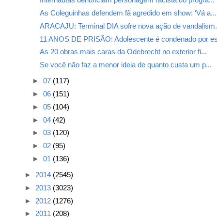
As Coleguinhas defendem fã agredido em show: ‘Vá a...
ARACAJU: Terminal DIA sofre nova ação de vandalism.
11 ANOS DE PRISÃO: Adolescente é condenado por esf
As 20 obras mais caras da Odebrecht no exterior fi...
Se você não faz a menor ideia de quanto custa um p...
►
07
(117)
►
06
(151)
►
05
(104)
►
04
(42)
►
03
(120)
►
02
(95)
►
01
(136)
►
2014
(2545)
►
2013
(3023)
►
2012
(1276)
►
2011
(208)