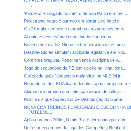
O PROJETO DE LEI DAS ORGANIZAÇÕES SOCIAI
...
'Pixuleco' é rasgado no centro de São Paulo em mei...
Palestrante negro é barrado em portaria de hotel c...
Os 25 mais incríveis e estranhos cruzamentos entre...
Acontece neste sábado uma incrível superlua
Boneco do Lula faz Globo fechar persiana de estúdio
Desbravadores simulam atividade legislativa em Rib...
Com time irregular, Petrolina vence Araripina de v...
Jogo da segundona de PE tem goleiro na linha, time...
Gol obtido após "escanteio malandro" na MLS foi ir...
Remadores dos EUA ficam doentes após competirem e
Alemão é internado com infecção depois de velejar ...
Polícia diz que Supervisor de Distribuição do Gume...
NOVA ERA TREINOS FUNCIONAIS E ESCOLINHA D
FUTEBOL...
Após ouro nos 200m, Usain Bolt é derrubado por câm...
Uefa sorteia grupos da Liga dos Campeões; Real enf...