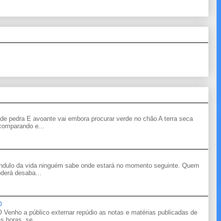
de pedra E avoante vai embora procurar verde no chão A terra seca
 comparando e...
êndulo da vida ninguém sabe onde estará no momento seguinte. Quem
derá desaba...
O
o a público externar repúdio as notas e matérias publicadas de
s horas, se...