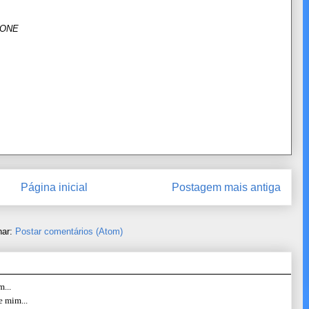
EONE
Página inicial
Postagem mais antiga
nar:
Postar comentários (Atom)
...
e mim...