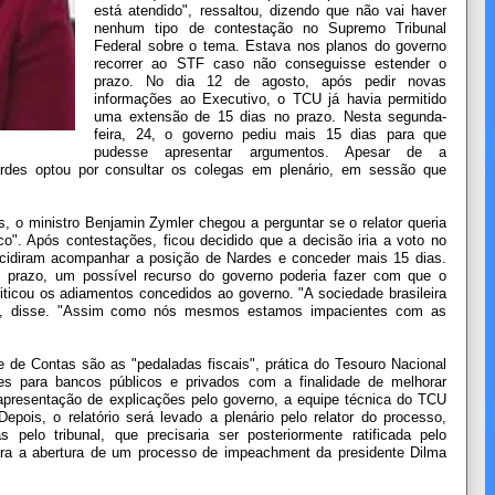
está atendido", ressaltou, dizendo que não vai haver
nenhum tipo de contestação no Supremo Tribunal
Federal sobre o tema. Estava nos planos do governo
recorrer ao STF caso não conseguisse estender o
prazo. No dia 12 de agosto, após pedir novas
informações ao Executivo, o TCU já havia permitido
uma extensão de 15 dias no prazo. Nesta segunda-
feira, 24, o governo pediu mais 15 dias para que
pudesse apresentar argumentos. Apesar de a
Nardes optou por consultar os colegas em plenário, em sessão que
, o ministro Benjamin Zymler chegou a perguntar se o relator queria
ico". Após contestações, ficou decidido que a decisão iria a voto no
decidiram acompanhar a posição de Nardes e conceder mais 15 dias.
o prazo, um possível recurso do governo poderia fazer com que o
iticou os adiamentos concedidos ao governo. "A sociedade brasileira
", disse. "Assim como nós mesmos estamos impacientes com as
te de Contas são as "pedaladas fiscais", prática do Tesouro Nacional
ses para bancos públicos e privados com a finalidade de melhorar
a apresentação de explicações pelo governo, a equipe técnica do TCU
epois, o relatório será levado a plenário pelo relator do processo,
 pelo tribunal, que precisaria ser posteriormente ratificada pelo
ara a abertura de um processo de impeachment da presidente Dilma