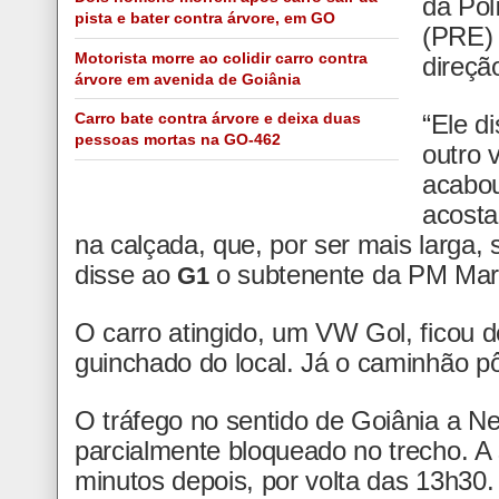
da Pol
pista e bater contra árvore, em GO
(PRE) 
Motorista morre ao colidir carro contra
direçã
árvore em avenida de Goiânia
“Ele d
Carro bate contra árvore e deixa duas
pessoas mortas na GO-462
outro 
acabou
acosta
na calçada, que, por ser mais larga,
disse ao
o subtenente da PM Mar
G1
O carro atingido, um VW Gol, ficou d
guinchado do local. Já o caminhão p
O tráfego no sentido de Goiânia a Ne
parcialmente bloqueado no trecho. A 
minutos depois, por volta das 13h30.