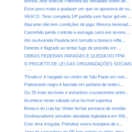
BAHIA: Ator Marcos Palmeira faz desabafo sobre de...
Esse povo mata a qualquer um que se aproxima de su..
VASCO: Time completa 14ª partida sem fazer gol em ...
Atacante não tem condições de jogo: Mesmo lesionad...
Caminhão perde controle e esmaga carro em árvore; ...
Ato na Avenida Paulista tem tumulto e boneco inflá...
Detento é flagrado ao tentar fugir de presídio em ...
OBRAS FEDERAIS PARADAS E QUEDA DO FPM
O PROJETO DE LEI DAS ORGANIZAÇÕES SOCIAI
...
'Pixuleco' é rasgado no centro de São Paulo em mei...
Palestrante negro é barrado em portaria de hotel c...
Os 25 mais incríveis e estranhos cruzamentos entre...
Acontece neste sábado uma incrível superlua
Boneco do Lula faz Globo fechar persiana de estúdio
Desbravadores simulam atividade legislativa em Rib...
Com time irregular, Petrolina vence Araripina de v...
Jogo da segundona de PE tem goleiro na linha, time...