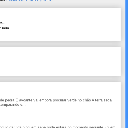
...
e mim...
de pedra E avoante vai embora procurar verde no chão A terra seca
 comparando e...
êndulo da vida ninguém sabe onde estará no momento seguinte. Quem