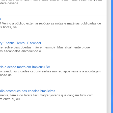
derá desaba...
O
o a público externar repúdio as notas e matérias publicadas de
s horas, se...
ry Channel Tentou Esconder
 ser sobre descobertas, não é mesmo? Mas atualmente o que
s escândalos envolvendo o...
ícia e acaba morto em Itapicuru-BA
orizando as cidades circunvizinhas morreu após resistir à abordagem
noite de...
 são destaques nas escolas brasileiras
mente, tem sido tarefa fácil flagrar jovens que dançam funk com
 entre si, ou...