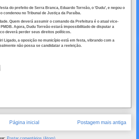
esta do prefeito de Serra Branca, Eduardo Torreão, o ‘Dudu’, e negou o
o condenou no Tribunal de Justiça da Paraíba.
ade. Quem deverá assumir o comando da Prefeitura é o atual vice-
PMDB. Agora, Dudu Torreão estará impossibilitado de disputar a
ico deverá perder seus direitos políticos.
i Ligado, a oposição no município está em festa, vibrando com a
almente não possa se candidatar a reeleição.
Página inicial
Postagem mais antiga
nar:
Postar comentários (Atom)