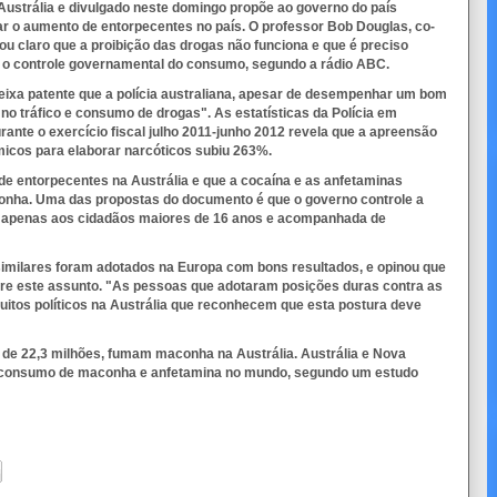
a Austrália e divulgado neste domingo propõe ao governo do país
ar o aumento de entorpecentes no país. O professor Bob Douglas, co-
icou claro que a proibição das drogas não funciona e que é preciso
e o controle governamental do consumo, segundo a rádio ABC.
deixa patente que a polícia australiana, apesar de desempenhar um bom
 no tráfico e consumo de drogas". As estatísticas da Polícia em
rante o exercício fiscal julho 2011-junho 2012 revela que a apreensão
icos para elaborar narcóticos subiu 263%.
e entorpecentes na Austrália e que a cocaína e as anfetaminas
onha. Uma das propostas do documento é que o governo controle a
a apenas aos cidadãos maiores de 16 anos e acompanhada de
similares foram adotados na Europa com bons resultados, e opinou que
obre este assunto. "As pessoas que adotaram posições duras contra as
muitos políticos na Austrália que reconhecem que esta postura deve
de 22,3 milhões, fumam maconha na Austrália. Austrália e Nova
e consumo de maconha e anfetamina no mundo, segundo um estudo