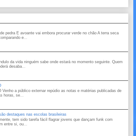
de pedra E avoante vai embora procurar verde no chão A terra seca
 comparando e...
êndulo da vida ninguém sabe onde estará no momento seguinte. Quem
derá desaba...
O
o a público externar repúdio as notas e matérias publicadas de
s horas, se...
 são destaques nas escolas brasileiras
mente, tem sido tarefa fácil flagrar jovens que dançam funk com
 entre si, ou...