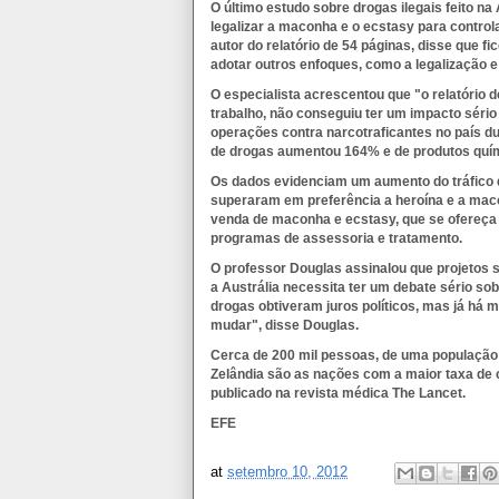
O último estudo sobre drogas ilegais feito n
legalizar a maconha e o ecstasy para control
autor do relatório de 54 páginas, disse que f
adotar outros enfoques, como a legalização 
O especialista acrescentou que "o relatório 
trabalho, não conseguiu ter um impacto sério
operações contra narcotraficantes no país du
de drogas aumentou 164% e de produtos quím
Os dados evidenciam um aumento do tráfico d
superaram em preferência a heroína e a mac
venda de maconha e ecstasy, que se ofereç
programas de assessoria e tratamento.
O professor Douglas assinalou que projetos 
a Austrália necessita ter um debate sério s
drogas obtiveram juros políticos, mas já há 
mudar", disse Douglas.
Cerca de 200 mil pessoas, de uma população 
Zelândia são as nações com a maior taxa d
publicado na revista médica The Lancet.
EFE
at
setembro 10, 2012