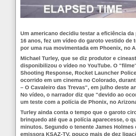
Um americano decidiu testar a eficiência da 
16 anos, fez um vídeo do garoto vestido de 
por uma rua movimentada em Phoenix, no A
Michael Turley, que se diz produtor e cineast
disponibilizou o vídeo no YouTube. O "film
Shooting Response, Rocket Launcher Police T
ocorrido em um cinema no Colorado, duran
– O Cavaleiro das Trevas", em julho deste 
No vídeo, o narrador diz que "devido ao ocor
um teste com a polícia de Phonix, no Arizon
Turley ainda conta o tempo que o garoto ci
brinquedo até que a polícia aparecesse, o q
minutos. Segundo o tenente James Holmes di
emissora KSAZ-TV, pouco mais de dez ligaçõ