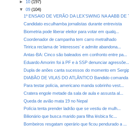
►
10
(197)
▼
09
(104)
1º ENSAIO DE VERÃO DA LEX'SWING NA AABB DE T
Candidato esculhamba jornalistas durante entrevista
Biometria pode liberar eleitor para votar em qualq...
Coordenador de campanha tem carro metralhado
Tiririca reclama de 'interesses' e admite abandona...
Antas-BA: Cinco são baleados em confronto entre pa...
Eduardo Amorim foi à PF e à SSP denunciar agressõe..
Dupla de anões canta sucessos do momento em Sergi
DIABÃO DE VILAS DO ATLÂNTICO Bandido comanda sé
Para testar polícia, americano manda sobrinho vest...
Cratera engole metade da sala de aula e assusta al...
Queda de avião mata 19 no Nepal
Polícia tenta prender ladrão que se vestiu de mulh...
Bilionário que busca marido para filha lésbica fic...
Bombeiros resgatam operário que ficou pendurado a ...