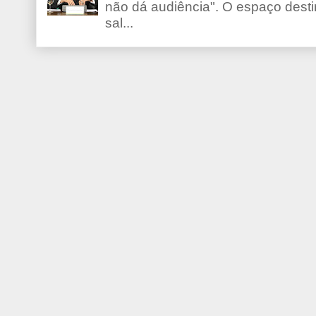
não dá audiência". O espaço desti
sal...