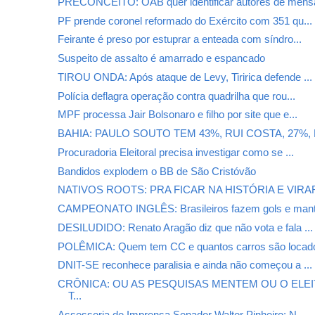
PRECONCEITO: OAB quer identificar autores de mensa
PF prende coronel reformado do Exército com 351 qu...
Feirante é preso por estuprar a enteada com síndro...
Suspeito de assalto é amarrado e espancado
TIROU ONDA: Após ataque de Levy, Tiririca defende ...
Polícia deflagra operação contra quadrilha que rou...
MPF processa Jair Bolsonaro e filho por site que e...
BAHIA: PAULO SOUTO TEM 43%, RUI COSTA, 27%, E 
Procuradoria Eleitoral precisa investigar como se ...
Bandidos explodem o BB de São Cristóvão
NATIVOS ROOTS: PRA FICAR NA HISTÓRIA E VIRAR
CAMPEONATO INGLÊS: Brasileiros fazem gols e mant
DESILUDIDO: Renato Aragão diz que não vota e fala ...
POLÊMICA: Quem tem CC e quantos carros são locado
DNIT-SE reconhece paralisia e ainda não começou a ...
CRÔNICA: OU AS PESQUISAS MENTEM OU O ELE
T...
Assessoria de Imprensa Senador Walter Pinheiro: N...