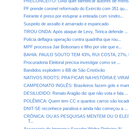
PRECONCEITO: OAB quer identificar autores de mensa
PF prende coronel reformado do Exército com 351 qu...
Feirante é preso por estuprar a enteada com síndro...
Suspeito de assalto é amarrado e espancado
TIROU ONDA: Após ataque de Levy, Tiririca defende ...
Polícia deflagra operação contra quadrilha que rou...
MPF processa Jair Bolsonaro e filho por site que e...
BAHIA: PAULO SOUTO TEM 43%, RUI COSTA, 27%, E 
Procuradoria Eleitoral precisa investigar como se ...
Bandidos explodem o BB de São Cristóvão
NATIVOS ROOTS: PRA FICAR NA HISTÓRIA E VIRAR
CAMPEONATO INGLÊS: Brasileiros fazem gols e mant
DESILUDIDO: Renato Aragão diz que não vota e fala ...
POLÊMICA: Quem tem CC e quantos carros são locado
DNIT-SE reconhece paralisia e ainda não começou a ...
CRÔNICA: OU AS PESQUISAS MENTEM OU O ELE
T...
Assessoria de Imprensa Senador Walter Pinheiro: N...