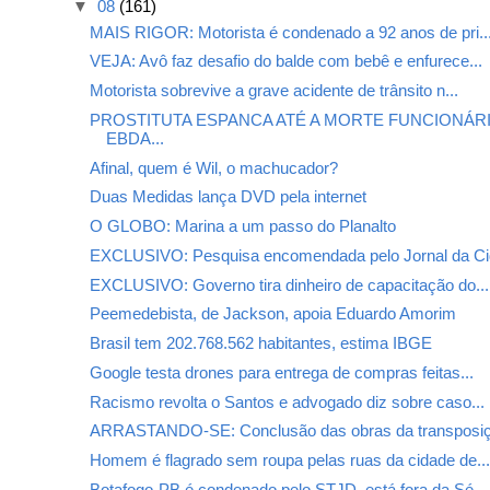
▼
08
(161)
MAIS RIGOR: Motorista é condenado a 92 anos de pri..
VEJA: Avô faz desafio do balde com bebê e enfurece...
Motorista sobrevive a grave acidente de trânsito n...
PROSTITUTA ESPANCA ATÉ A MORTE FUNCIONÁR
EBDA...
Afinal, quem é Wil, o machucador?
Duas Medidas lança DVD pela internet
O GLOBO: Marina a um passo do Planalto
EXCLUSIVO: Pesquisa encomendada pelo Jornal da Cid
EXCLUSIVO: Governo tira dinheiro de capacitação do...
Peemedebista, de Jackson, apoia Eduardo Amorim
Brasil tem 202.768.562 habitantes, estima IBGE
Google testa drones para entrega de compras feitas...
Racismo revolta o Santos e advogado diz sobre caso...
ARRASTANDO-SE: Conclusão das obras da transposiç
Homem é flagrado sem roupa pelas ruas da cidade de..
Botafogo-PB é condenado pelo STJD, está fora da Sé...