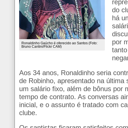
repre
do cl
há u
salár
disc
por m
Ronaldinho Gaúcho é oferecido ao Santos (Foto:
Bruno Cantini/Flickr CAM)
tanto
nega
Aos 34 anos, Ronaldinho seria con
de Robinho, apresentado na última
um salário fixo, além de bônus por
tempo de contrato. As conversas ai
inicial, e o assunto é tratado com c
clube.
Os santistas ficaram satisfeitos co