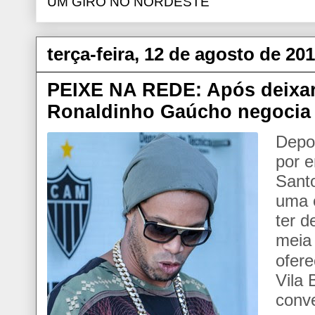
UM GIRO NO NORDESTE
terça-feira, 12 de agosto de 20
PEIXE NA REDE: Após deixar 
Ronaldinho Gaúcho negocia
Depoi
por 
Sant
uma 
ter d
mei
ofere
Vila 
conv