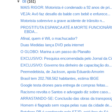
▼
08
(161)
MAIS RIGOR: Motorista é condenado a 92 anos de pri..
VEJA: Avô faz desafio do balde com bebê e enfurece...
Motorista sobrevive a grave acidente de trânsito n...
PROSTITUTA ESPANCA ATÉ A MORTE FUNCIONÁR
EBDA...
Afinal, quem é Wil, o machucador?
Duas Medidas lança DVD pela internet
O GLOBO: Marina a um passo do Planalto
EXCLUSIVO: Pesquisa encomendada pelo Jornal da Cid
EXCLUSIVO: Governo tira dinheiro de capacitação do...
Peemedebista, de Jackson, apoia Eduardo Amorim
Brasil tem 202.768.562 habitantes, estima IBGE
Google testa drones para entrega de compras feitas...
Racismo revolta o Santos e advogado diz sobre caso...
ARRASTANDO-SE: Conclusão das obras da transposiç
Homem é flagrado sem roupa pelas ruas da cidade de..
Botafogo-PB é condenado pelo STJD, está fora da Sé...