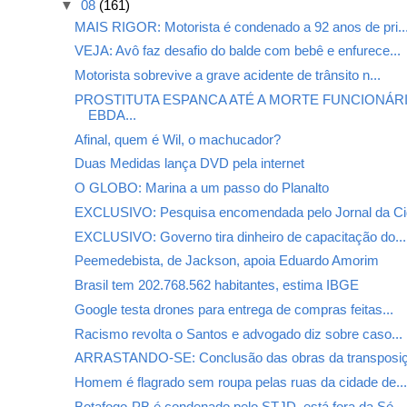
▼
08
(161)
MAIS RIGOR: Motorista é condenado a 92 anos de pri..
VEJA: Avô faz desafio do balde com bebê e enfurece...
Motorista sobrevive a grave acidente de trânsito n...
PROSTITUTA ESPANCA ATÉ A MORTE FUNCIONÁR
EBDA...
Afinal, quem é Wil, o machucador?
Duas Medidas lança DVD pela internet
O GLOBO: Marina a um passo do Planalto
EXCLUSIVO: Pesquisa encomendada pelo Jornal da Cid
EXCLUSIVO: Governo tira dinheiro de capacitação do...
Peemedebista, de Jackson, apoia Eduardo Amorim
Brasil tem 202.768.562 habitantes, estima IBGE
Google testa drones para entrega de compras feitas...
Racismo revolta o Santos e advogado diz sobre caso...
ARRASTANDO-SE: Conclusão das obras da transposiç
Homem é flagrado sem roupa pelas ruas da cidade de..
Botafogo-PB é condenado pelo STJD, está fora da Sé...