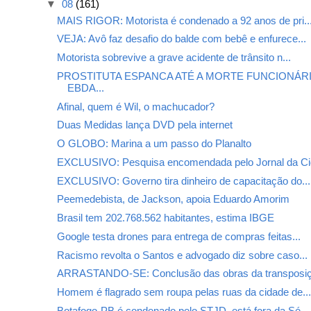
▼
08
(161)
MAIS RIGOR: Motorista é condenado a 92 anos de pri..
VEJA: Avô faz desafio do balde com bebê e enfurece...
Motorista sobrevive a grave acidente de trânsito n...
PROSTITUTA ESPANCA ATÉ A MORTE FUNCIONÁR
EBDA...
Afinal, quem é Wil, o machucador?
Duas Medidas lança DVD pela internet
O GLOBO: Marina a um passo do Planalto
EXCLUSIVO: Pesquisa encomendada pelo Jornal da Cid
EXCLUSIVO: Governo tira dinheiro de capacitação do...
Peemedebista, de Jackson, apoia Eduardo Amorim
Brasil tem 202.768.562 habitantes, estima IBGE
Google testa drones para entrega de compras feitas...
Racismo revolta o Santos e advogado diz sobre caso...
ARRASTANDO-SE: Conclusão das obras da transposiç
Homem é flagrado sem roupa pelas ruas da cidade de..
Botafogo-PB é condenado pelo STJD, está fora da Sé...