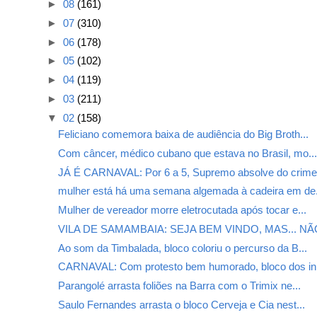
►
08
(161)
►
07
(310)
►
06
(178)
►
05
(102)
►
04
(119)
►
03
(211)
▼
02
(158)
Feliciano comemora baixa de audiência do Big Broth...
Com câncer, médico cubano que estava no Brasil, mo..
JÁ É CARNAVAL: Por 6 a 5, Supremo absolve do crime.
mulher está há uma semana algemada à cadeira em de.
Mulher de vereador morre eletrocutada após tocar e...
VILA DE SAMAMBAIA: SEJA BEM VINDO, MAS... NÃO
Ao som da Timbalada, bloco coloriu o percurso da B...
CARNAVAL: Com protesto bem humorado, bloco dos in.
Parangolé arrasta foliões na Barra com o Trimix ne...
Saulo Fernandes arrasta o bloco Cerveja e Cia nest...