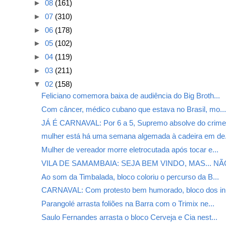
►
08
(161)
►
07
(310)
►
06
(178)
►
05
(102)
►
04
(119)
►
03
(211)
▼
02
(158)
Feliciano comemora baixa de audiência do Big Broth...
Com câncer, médico cubano que estava no Brasil, mo..
JÁ É CARNAVAL: Por 6 a 5, Supremo absolve do crime.
mulher está há uma semana algemada à cadeira em de.
Mulher de vereador morre eletrocutada após tocar e...
VILA DE SAMAMBAIA: SEJA BEM VINDO, MAS... NÃO
Ao som da Timbalada, bloco coloriu o percurso da B...
CARNAVAL: Com protesto bem humorado, bloco dos in.
Parangolé arrasta foliões na Barra com o Trimix ne...
Saulo Fernandes arrasta o bloco Cerveja e Cia nest...