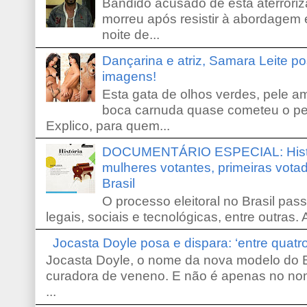
Bandido acusado de está aterroriz
morreu após resistir à abordagem e
noite de...
Dançarina e atriz, Samara Leite p
imagens!
Esta gata de olhos verdes, pele 
boca carnuda quase cometeu o pe
Explico, para quem...
DOCUMENTÁRIO ESPECIAL: Históri
mulheres votantes, primeiras votad
Brasil
O processo eleitoral no Brasil pas
legais, sociais e tecnológicas, entre outras. 
Jocasta Doyle posa e dispara: ‘entre quat
Jocasta Doyle, o nome da nova modelo do B
curadora de veneno. E não é apenas no no
...