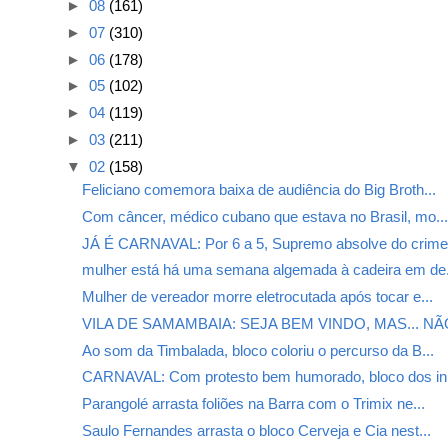
►
08
(161)
►
07
(310)
►
06
(178)
►
05
(102)
►
04
(119)
►
03
(211)
▼
02
(158)
Feliciano comemora baixa de audiência do Big Broth...
Com câncer, médico cubano que estava no Brasil, mo..
JÁ É CARNAVAL: Por 6 a 5, Supremo absolve do crime.
mulher está há uma semana algemada à cadeira em de.
Mulher de vereador morre eletrocutada após tocar e...
VILA DE SAMAMBAIA: SEJA BEM VINDO, MAS... NÃO
Ao som da Timbalada, bloco coloriu o percurso da B...
CARNAVAL: Com protesto bem humorado, bloco dos in.
Parangolé arrasta foliões na Barra com o Trimix ne...
Saulo Fernandes arrasta o bloco Cerveja e Cia nest...